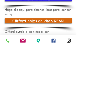
Haga clic aquí para obtener libros para leer con
su hijo.
Clifford helps children READ!
Clifford ayuda a los niños a leer
Sight Words
© 2025 Paradise Christian School & Development
Center, Inc.
DCF License # C11MD0782 • 6184 West 21st
Court, Hialeah, Florida 33016